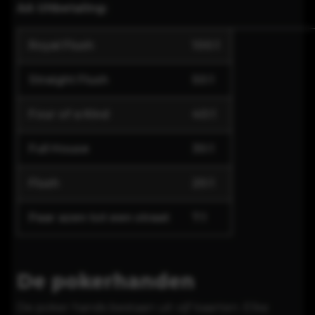
AA Uitbetaling:
Royal Flush
100:1
Straight Flush
50:1
Four of a Kind
40:1
Full House
30:1
Flush
20:1
Paar azen tot een straat
7:1
De pokerhanden
De
poker hands
bestaan uit vijf kaarten. Elke