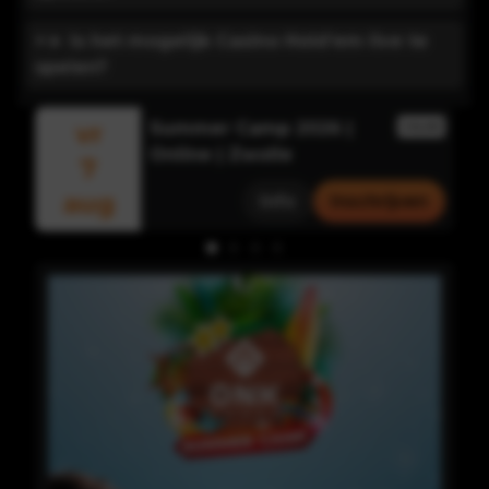
Is het mogelijk Casino Hold’em live te
spelen?
vr
Summer Camp 2026 | Live |
LINE
Lonneker
7
aug
n
Info
Inschrijven