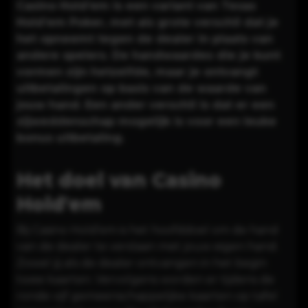
Casino Hold’em is een variant van Texas
Hold’em Poker, met als grote verschil dat je
het opneemt tegen de dealer in plaats van
andere spelers. De handwaardes die je kunt
vormen zijn hetzelfde, maar je ontvangt
uitbetalingen op basis van de waarde van
jouw hand. Een ander verschil is dat er een
zijweddenschap mogelijk is voor een leuke
bonus uitbetaling.
Het doel van Casino
Hold'em
Bij Casino Hold’em is het hoofddoel om de hand
van de dealer te verslaan met jouw eigen hand.
Zowel jij als de dealer ontvangen in het begin
twee kaarten. Vervolgens worden er tijdens de
ronde vijf gemeenschappelijke kaarten op tafel