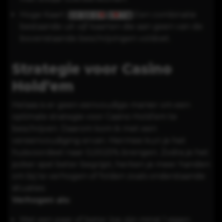
Hoge Kaart:
Een combinatie
bestaande uit vijf kaarten die aan geen van de
bovenstaande beschrijvingen voldoet.
Strategie voor Casino
Hold’em
Helaas is er geen eenvoudige manier om een
optimale strategie voor Casino Hold’em te
beschrijven. Daarom kom ik met een
vereenvoudiging ervan. Hiermee kun je het
huisvoordeel naar 0,0025% brengen. Zodra je het
poker spel beter begrijpt, herken je meer handen
om bij te verhogen of folden zoals onderstaande
situaties:
Verhogen als:
Met een paar of beter (op zijn minst 1 eigen