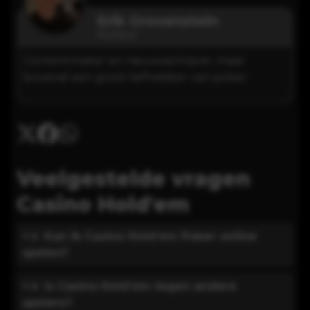
Erik Grovenstein
Auteur
Contentmaker en nieuwsschrijver, maar
bovenal een groot liefhebber van poker.
Veelgestelde vragen
Casino Hold'em
Kan ik Casino Hold’em Poker online
spelen?
Is Casino Hold’em tegen andere
spelers?