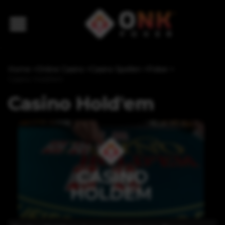
Home
>
Online Casino
>
Casino Spellen
>
Poker
>
Casino Hold'em
Casino Hold'em