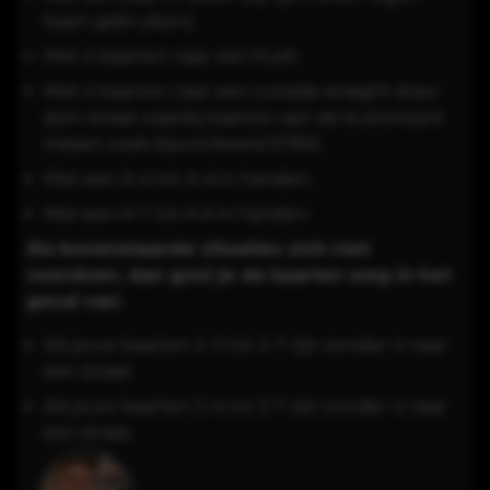
kaart gebruiken).
Met 4 kaarten naar een flush.
Met 4 kaarten naar een outside straight draw
(een straat waarbij kaarten aan de buitenkant
missen zoals bijvoorbeeld 6789).
Met een A-4 tot A-A in handen.
Met een K-7 tot K-K in handen.
Als bovenstaande situaties zich niet
voordoen, dan gooi je de kaarten weg in het
geval van:
Als jouw kaarten 2-3 tot 2-7 zijn zonder 4 naar
een straat.
Als jouw kaarten 3-4 tot 3-7 zijn zonder 4 naar
een straat.