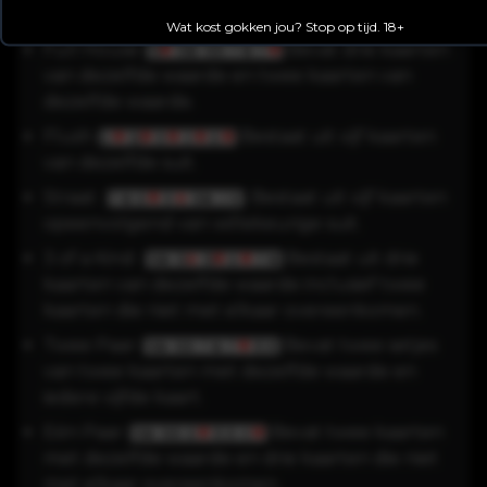
suit).
Wat kost gokken jou? Stop op tijd. 18+
Full House:
Bevat drie kaarten
van dezelfde waarde en twee kaarten van
dezelfde waarde.
Flush:
Bestaat uit vijf kaarten
van dezelfde suit.
Straat:
. Bestaat uit vijf kaarten
opeenvolgend van willekeurige suit.
3 of a Kind:
Bestaat uit drie
kaarten van dezelfde waarde inclusief twee
kaarten die niet met elkaar overeenkomen.
Twee Paar:
Bevat twee setjes
van twee kaarten met dezelfde waarde en
iedere vijfde kaart.
Eén Paar:
Bevat twee kaarten
met dezelfde waarde en drie kaarten die niet
met elkaar overeenkomen.