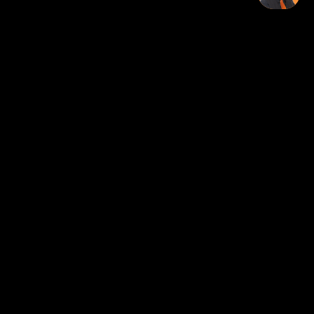
Over ONK Poker
Over Ons
Veelgestelde Vragen
In Contact Komen Met Ons?
Mail naar: info@onkpoker.nl
Poker