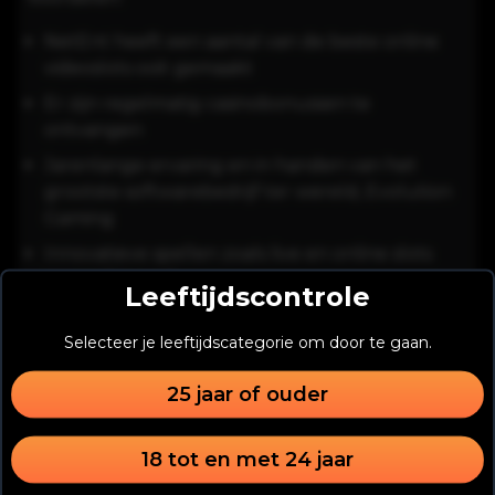
NetEnt heeft een aantal van de beste online
videoslots ooit gemaakt
Er zijn regelmatig casinobonussen te
ontvangen
Jarenlange ervaring en in handen van het
grootste softwarebedrijf ter wereld, Evolution
Gaming
Innovatieve spellen zoals live en online slots
gecombineerd
Leeftijdscontrole
Alle casinospellen beschikbaar op mobiele
apparaten
Selecteer je leeftijdscategorie om door te gaan.
Nadelen:
25 jaar of ouder
Te veel casinospellen gemaakt waardoor de
kwaliteit verloren is gegaan
18 tot en met 24 jaar
Live casino spellen konden niet meten met het