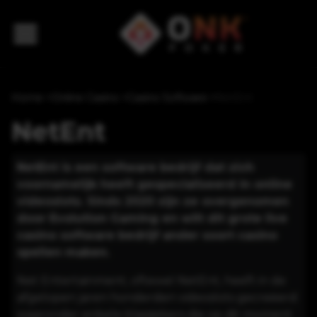
Home
>
Online Casino
>
Casino Software
>
NetEnt
NetEnt
NetEnt is een software bedrijf dat zich
voornamelijk heeft gespecialiseerd in online
videoslots. Sinds 2020 zijn ze overgenomen
door Evolution Gaming en wilt dit grote live
casino software bedrijf ander soort casino
spellen maken.
Net Entertainment, oftewel NetEnt, heeft in de
afgelopen jaren honderden videoslots gecreëerd
waaronder enkele klassiekers die op dit moment