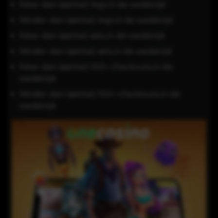
Meer dan (aantal) legs in de wedstrijd
Minder dan (aantal) legs in de wedstrijd
Meer dan (aantal) sets in de wedstrijd
Minder dan (aantal) sets in de wedstrijd
Meer dan (aantal) 100+ checkouts in de
wedstrijd
Minder dan (aantal) 100+ checkouts in de
wedstrijd