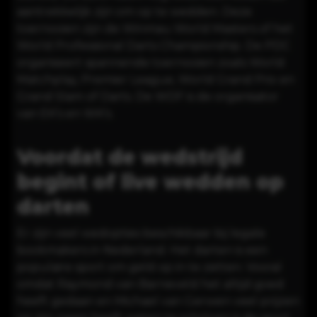
aantrekkelijk zijn om op te wedden. Deze
toernooien zijn de Winmau World Masters of het
World Professional Darts Championship. De PDC
organiseert spannende toernooien zoals World
Matchplay, Premier League, World Grand Prix en
Grand Slam of Darts. De WDF is de organisator
van EK’s en WK’s.
Voordat de wedstrijd
begint of live wedden op
darten
Er zijn veel wedopties beschikbaar bij legale
bookmakers in Nederland. Het darten is een
populaire sport om geld op in te zetten. Vooral
omdat Raymond van Barneveld het altijd goed
heeft gedaan en Michael van Gerwen veel prijzen