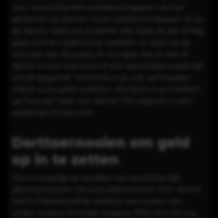
voor verschillende weddenschappen als het
aankomt op darten. Sluit weddenschappen af op
de darter waarvan je denkt dat hij/zij de set of leg
gaat winnen tijdens live wedden of wed op de
winnaar van de partij of voorspel dat er een 9-
darter in een toernooi of een specifieke wedstrijd
wordt gegooid. Tevens kun je ook op hoogste
check-outs geld inzetten. Hierbij kun je inzetten
op hoeveel keer een darter 170 uitgooit in een
wedstrijd of toernooi.
Darttoernooien om geld
op in te zetten
Het is mogelijk te wedden op verschillende
darttoernooien. De populairste is het PDC World
Darts Championship. Andere toernooien zijn
onder andere Premier League, PDC World Cup,