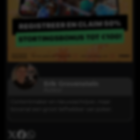
Erik Grovenstein
Auteur
Contentmaker en nieuwsschrijver, maar
bovenal een groot liefhebber van poker.