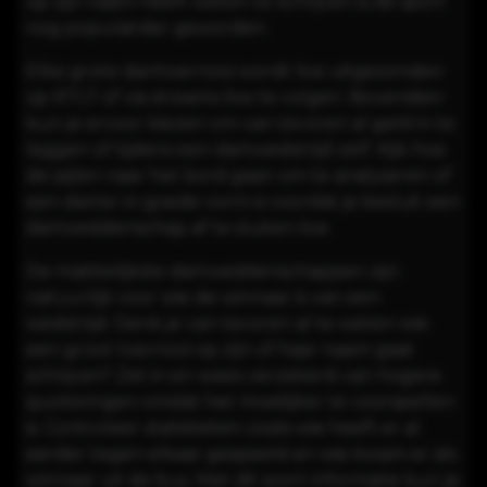
op zijn naam heeft weten te schrijven is de sport
nog populairder geworden.
Elke grote darttoernooi wordt live uitgezonden
op RTL7 of via streams live te volgen. Bovendien
kun je ervoor kiezen om van tevoren al geld in te
leggen of tijdens een dartwedstrijd zelf. Kijk hoe
de pijlen naar het bord gaan om te analyseren of
een darter in goede vorm is voordat je besluit een
dartweddenschap af te sluiten live.
De makkelijkste dartweddenschappen zijn
natuurlijk voor wie de winnaar is van een
wedstrijd. Denk je van tevoren al te weten wie
een groot toernooi op zijn of haar naam gaat
schrijven? Zet in en wees verzekerd van hogere
quoteringen omdat het moeilijker te voorspellen
is. Controleer statistieken zoals wie heeft er al
eerder tegen elkaar gespeeld en wie kwam er als
winnaar uit de bus. Met dit soort informatie kun je