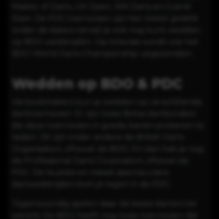
Master of Darts, UK Open, WK Darts en Grand
Slam. De PDC toernooien zijn het meest geliefd
onder de kijkers terwijl je ook nog kunt wedden
op BDO wedstrijden. Op televisie wordt ook het
BDO World Darts Championship uitgezonden.
Wedden op BDO & PDC
Via bookmakers kun je wedden op verschillende
darttoernooien. Er zijn twee Britse dartbonden
die deze toernooien in goede banen proberen te
leiden. Dit zijn onder andere de British Darts
Organisation, oftewel de BDO. En dan heb je nog
de Professional Darts Corporation, oftewel de
PDC. De leukste en meest spectaculaire
dartwedstrijden kom je tegen in de PDC.
Tegenwoordig spelen daar de beste darters ter
wereld. De BDO heeft nog twee toernooien die