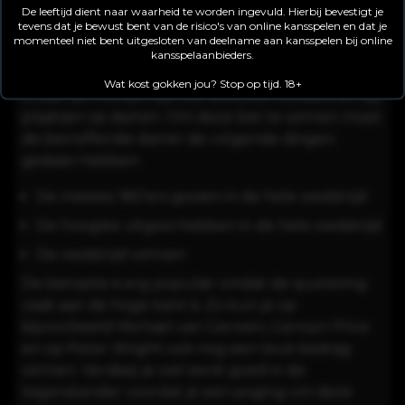
weddenschappen
De leeftijd dient naar waarheid te worden ingevuld. Hierbij bevestigt je
tevens dat je bewust bent van de risico's van online kansspelen en dat je
momenteel niet bent uitgesloten van deelname aan kansspelen bij online
King of the Oche
kansspelaanbieders.
De betoptie King of the Oche is erg populair
Wat kost gokken jou? Stop op tijd. 18+
onder de mensen die wel eens een weddenschap
plaatsen op darten. Om deze bet te winnen moet
de betreffende darter de volgende dingen
gedaan hebben:
De meeste 180'ers gooien in de hele wedstrijd
De hoogste uitgooi hebben in de hele wedstrijd
De wedstrijd winnen
De betoptie is erg populair omdat de quotering
vaak aan de hoge kant is. Zo kun je op
bijvoorbeeld Michael van Gerwen, Gerwyn Price
en op Peter Wright ook nog een leuk bedrag
winnen. Verdiep je wel eerst goed in de
tegenstander voordat je een poging om deze