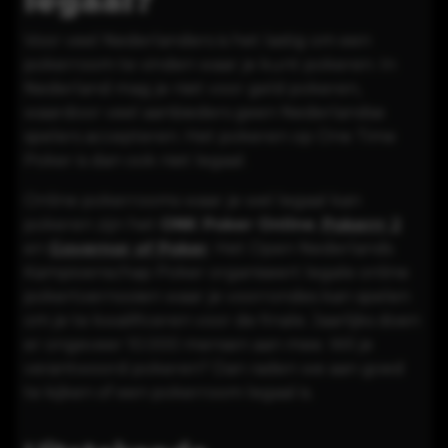
legaal?
Voor veel Nederlanders is het lastig om een
pokerroom te vinden waar je kunt pokeren. In
Nederland mag je niet voor geld pokeren,
waardoor veel aanbieders geen Nederlandse
spelers accepteren. Het pokeren op One Time
Poker is dan ook niet legaal.
Online pokerrooms waar je wel legaal kan
pokeren zijn het
ONK Poker Online
,
Pokerrr 2
en
Governor of Poker
. Het Open Nederlands
Kampioenschap Poker organiseert legale online
pokertoernooien waar je voorrondes kan spelen
om je te kwalificeren voor de finale. Jaarlijks doen
er ongeveer 10.000 mensen aan mee. Wil je
verantwoord pokeren? Dan raden we aan goed
te kijken of een pokerroom legaal is.