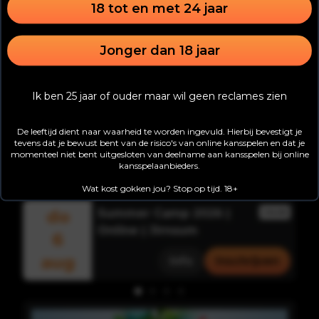
18 tot en met 24 jaar
Ian van Tongeren
Auteur
Jonger dan 18 jaar
Als pokerliefhebber en fanatiek speler is Ian
goed op de hoogte van alles wat er online en
Ik ben 25 jaar of ouder maar wil geen reclames zien
live afspeelt in het pokerwereldje.
De leeftijd dient naar waarheid te worden ingevuld. Hierbij bevestigt je
tevens dat je bewust bent van de risico's van online kansspelen en dat je
momenteel niet bent uitgesloten van deelname aan kansspelen bij online
kansspelaanbieders.
Wat kost gokken jou? Stop op tijd. 18+
do
Summer Camp 2026 |
LINE
ONLINE
Online | Jirnsum
6
aug
n
Info
Inschrijven