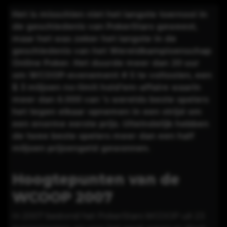
Het is misschien niet het langste toernooi in
de geschiedenis van PokerStars geweest,
maar het was zeker het langste in de
geschiedenis van het Wereldkampioenschap
Online Poker. Het duurde meer dan 20 uur
om WCOOP-evenement # 5 te voltooien, een
$ 3 miljoen no-limit hold'em-affaire waarin
meer dan 6.000 van 's werelds beste spelers
het tegen elkaar opnemen in een strijd om
een enorme eerste prijs. Uiteindelijk hebben
de twee beste spelers meer dan een half
miljoen prijzengeld gewonnen.
Hoogtepunten van de
WCOOP 2007
In 2007 bestond het PokerStars WCOOP uit 23