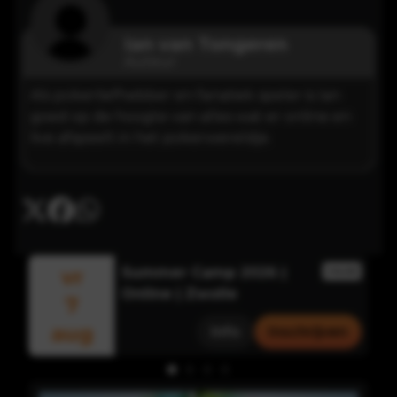
Ian van Tongeren
Auteur
Als pokerliefhebber en fanatiek speler is Ian
goed op de hoogte van alles wat er online en
live afspeelt in het pokerwereldje.
vr
Summer Camp 2026 |
ONLINE
Online | Zwolle
7
aug
n
Info
Inschrijven