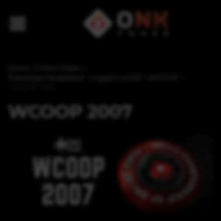
Home
>
Online Poker
>
Pokerstars Nederland - Legaal in 2026?
>
WCOOP
>
WCOOP 2007
WCOOP 2007