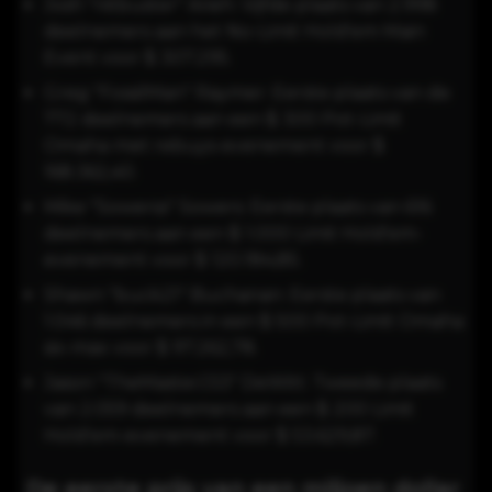
Josh "nitbuster" Arieh: Vijfde plaats van 2.998
deelnemers aan het No-Limit Hold'em Main
Event voor $ 307.295.
Greg "FossilMan" Raymer: Eerste plaats van de
772 deelnemers aan een $ 300 Pot-Limit
Omaha met rebuys-evenement voor $
168.362,40.
Mike "Sowerss" Sowers: Eerste plaats van 616
deelnemers aan een $ 1.000 Limit Hold'em-
evenement voor $ 120.184,85.
Shawn "buck21" Buchanan: Eerste plaats van
1.046 deelnemers in een $ 500 Pot-Limit Omaha
six-max voor $ 97.262,78.
Jason "TheMasterJ33" DeWitt: Tweede plaats
van 2.059 deelnemers aan een $ 200 Limit
Hold'em-evenement voor $ 53.629,87.
De eerste prijs van een miljoen dollar