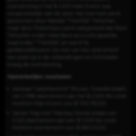
overwinning in het $ 2.500 Main Event was
oorspronkelijk niet de zijne. Het toernooi werd
gewonnen door Natalie "TheV0id" Teltscher,
maar door PokerStars werd vastgesteld dat Mark
Teltscher onder meerdere accounts speelde,
waaronder "TheV0id", en werd hij
gediskwalificeerd. De rest van het veld schoof
een plek op in de uitbetalingen en Schroeder
kreeg de overwinning.
Opmerkelijke resultaten
Vanessa "LadyMaverick" Rousso: Tweede plaats
van 2.998 deelnemers aan het $ 2.500 No-Limit
Hold'em Main Event voor $ 700.782,50.
James "mig.com" Mackey: Eerste plaats van
3.325 deelnemers aan een $ 1.000 No-Limit
Hold'em-evenement voor $ 580.212,50.