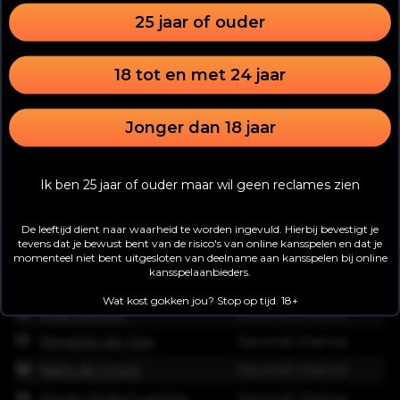
25 jaar of ouder
18 tot en met 24 jaar
Uitslag
Jonger dan 18 jaar
103
deelnemers
#
Speler
Prijs
Ik ben 25 jaar of ouder maar wil geen reclames zien
1
Edwin Veenendaal
Finale ticket
13
Kor Kooiker
Second chance
De leeftijd dient naar waarheid te worden ingevuld. Hierbij bevestigt je
tevens dat je bewust bent van de risico's van online kansspelen en dat je
14
Marco Maijenburg
Second chance
momenteel niet bent uitgesloten van deelname aan kansspelen bij online
kansspelaanbieders.
15
Lucien Jordense
Second chance
Wat kost gokken jou? Stop op tijd. 18+
16
Hilal Sufyan
Second chance
17
Renaldo de Gier
Second chance
18
Niels de Groot
Second chance
19
Sergio Soda Fuentes
Second chance