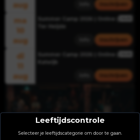
aug
Info
Inschrijven
ma
Summer Camp 2026 | Online |
ONLINE
Ter Heijde
10
aug
Info
Inschrijven
di
Summer Camp 2026 | Online |
ONLINE
Katwijk
11
aug
Info
Inschrijven
Leeftijdscontrole
Selecteer je leeftijdscategorie om door te gaan.