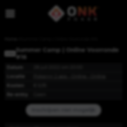
Home
>
Summer Camp | Online Voorronde #16
Summer Camp | Online Voorronde
Online
#16
Datum
28 juli 2022 om 20:00
Locatie
Pokerrrr 2 app - Online
- Online
Kosten
€
6,95
Re-entry
Geen
Inschrijven niet mogelijk