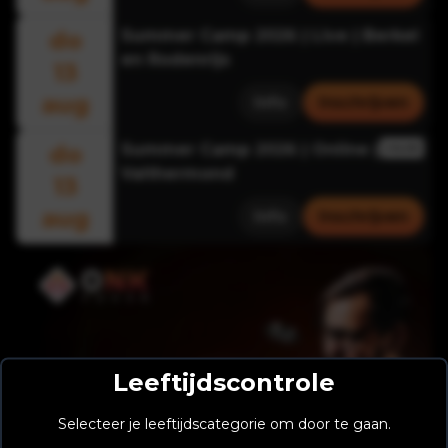
do
Summer Camp 2026 | Live | Berkel
en Rodenrijs
13
aug
Info
Inschrijven
do
Summer Camp 2026 | Online |
ONLINE
Valthermond
13
aug
Info
Inschrijven
Leeftijdscontrole
Selecteer je leeftijdscategorie om door te gaan.