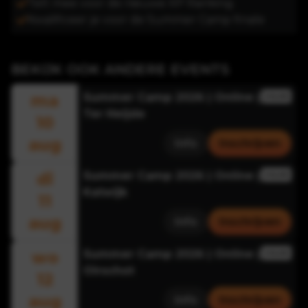
Telt mee voor de nieuwe XP Ranking
Kwalificeer je voor de Summer Camp finale
BEKIJK OOK ANDERE EVENTS
ma
Summer Camp 2026 | Online |
ONLINE
Ter Heijde
10
aug
Info
Inschrijven
di
Summer Camp 2026 | Online |
ONLINE
Katwijk
11
aug
Info
Inschrijven
wo
Summer Camp 2026 | Online |
ONLINE
Oirschot
12
aug
Info
Inschrijven