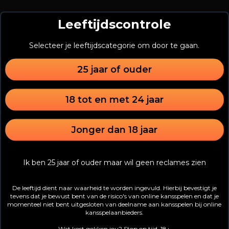
Leeftijdscontrole
rk
Selecteer je leeftijdscategorie om door te gaan.
25 jaar of ouder
in
Amersfoort
18 tot en met 24 jaar
Jonger dan 18 jaar
Ik ben 25 jaar of ouder maar wil geen reclames zien
De leeftijd dient naar waarheid te worden ingevuld. Hierbij bevestigt je
tevens dat je bewust bent van de risico's van online kansspelen en dat je
momenteel niet bent uitgesloten van deelname aan kansspelen bij online
Online Pokerkampioenschap van Amersfoort
kansspelaanbieders.
Datum:
09-05-2023
Winnaar:
Mieke Remery
Wat kost gokken jou? Stop op tijd. 18+