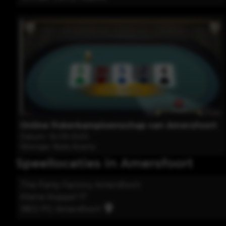
Online Pokerkampioenschap van Amersfoort
Datum:
16-09-2020
Winnaar:
Niels Koerts
Speellocaties in
Amersfoort
The Party Factory Amersfoort
Kleine Koppel
17
3812 PG
Amersfoort