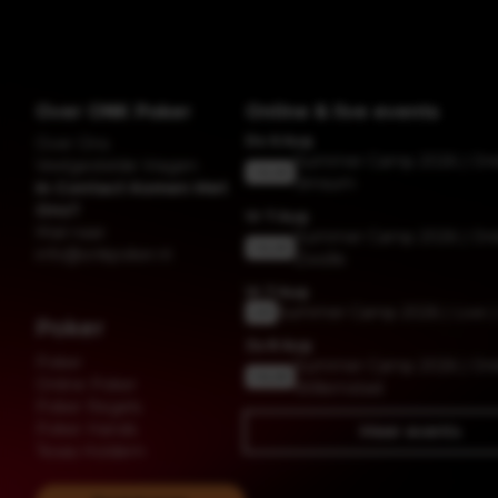
Over ONK Poker
Online & live events
Do
6
Aug
Over Ons
Summer Camp 2026 | Onli
Veelgestelde Vragen
ONLINE
Jirnsum
In Contact Komen Met
Ons?
Vr
7
Aug
Mail naar:
Summer Camp 2026 | Onli
ONLINE
info@onkpoker.nl
Zwolle
Vr
7
Aug
Summer Camp 2026 | Live |
LIVE
Poker
Za
8
Aug
Poker
Summer Camp 2026 | Onli
ONLINE
Online Poker
Willemstad
Poker Regels
Poker Hands
Meer events
Texas Holdem