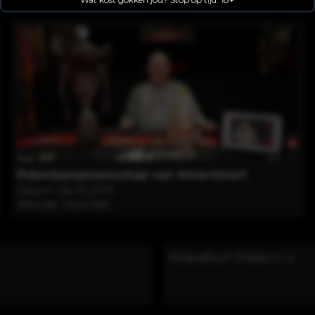
Pokerkampioenschap van Amersfoort
Datum:
08-05-2019
Winnaar:
Henri Nel
Amersfoort Pokerrrr 2