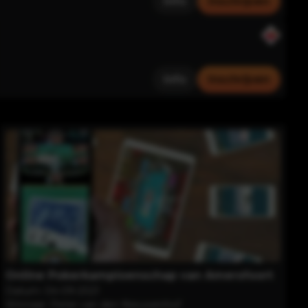
Info
Inschrijven
Info
Inschrijven
Online Pokerkampioenschap van Amersfoort
Datum:
04-09-2021
Winnaar:
Peter van den Nieuwenhof