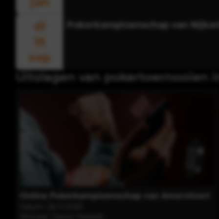
jan
di
Pokerkampioenschap van Nijke
15
sep
Uitslagen van pokertoernooien 
Online Pokerkampioenschap van Amersfoort
Datum:
26-11-2023
Winnaar:
Danny Heijstek