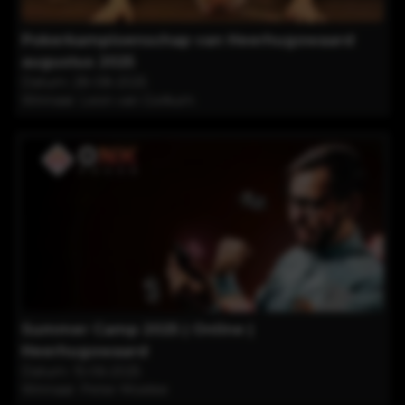
Pokerkampioenschap van Heerhugowaard
augustus 2025
Datum:
28-08-2025
Winnaar:
Leon van Gorkum
Summer Camp 2025 | Online |
Heerhugowaard
Datum:
15-06-2025
Winnaar:
Peter Moelee