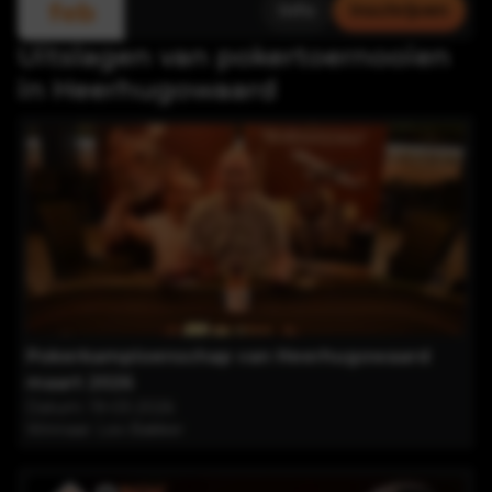
feb
Info
Inschrijven
Uitslagen van pokertoernooien
in
Heerhugowaard
Pokerkampioenschap van Heerhugowaard
maart 2026
Datum:
19-03-2026
Winnaar:
Lex Bakker