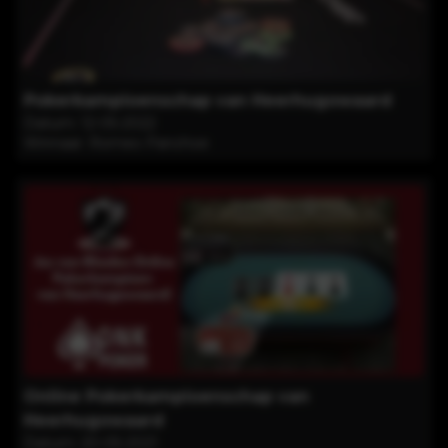
Pokerkampioenschap van Heerhugowaard
Datum:
12-05-2022
Winnaar:
Romeo Panchoe
Online Pokerkampioenschap van
Heerhugowaard
Datum:
20-05-2021