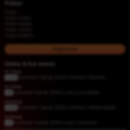
Poker
Poker
Online Poker
Poker Regels
Poker Hands
Texas Holdem
Registreren
Online & live events
Vr
7
Aug
Summer Camp 2026 | Online | Zwolle
ONLINE
Vr
7
Aug
Summer Camp 2026 | Live | Lonneker
LIVE
Za
8
Aug
Summer Camp 2026 | Online | Willemstad
ONLINE
Za
8
Aug
Summer Camp 2026 | Live | Oirschot
LIVE