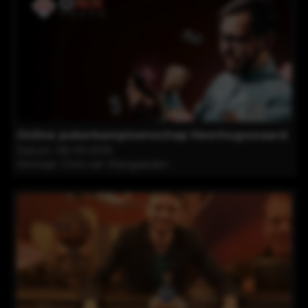
Online pokerkampioenschap Heerhugowaard
Datum:
08-09-2025
Winnaar:
Chris van Wijngaarden