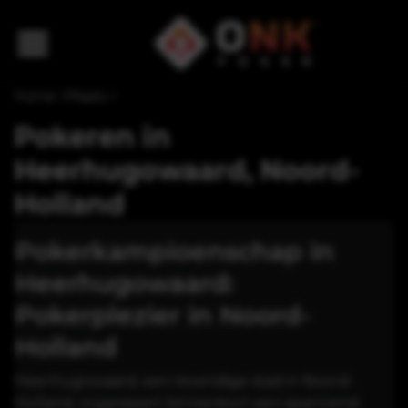
Home
>
Plaats
>
Pokeren in
Heerhugowaard, Noord-
Holland
Pokerkampioenschap in
Heerhugowaard:
Pokerplezier in Noord-
Holland
Heerhugowaard, een levendige stad in Noord-
Holland, organiseert binnenkort een spannend