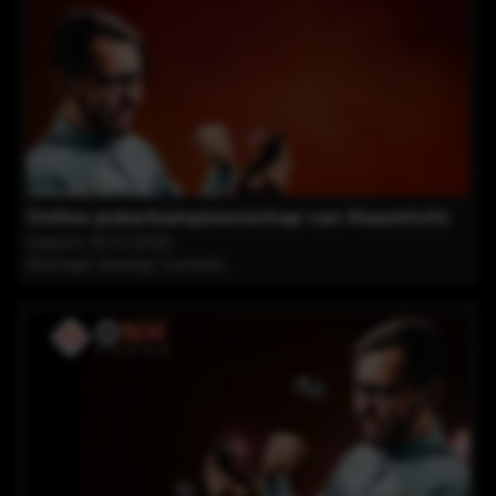
Online pokerkampioenschap van Maastricht
Datum:
16-10-2025
Winnaar:
Keanay Gunzeln