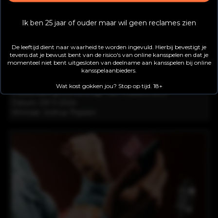
Ik ben 25 jaar of ouder maar wil geen reclames zien
De leeftijd dient naar waarheid te worden ingevuld. Hierbij bevestigt je
tevens dat je bewust bent van de risico's van online kansspelen en dat je
momenteel niet bent uitgesloten van deelname aan kansspelen bij online
kansspelaanbieders.
Wat kost gokken jou? Stop op tijd. 18+
Pokerkampioenschap van Maastricht
Datum:
09-11-2024
Winnaar:
Joshua Thijssen