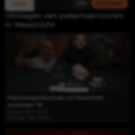
nov
Info
Inschrijven
Uitslagen van pokertoernooien
in
Maastricht
Pokerkampioenschap van Maastricht
november '25
Datum:
08-11-2025
Winnaar:
Toby Thehu