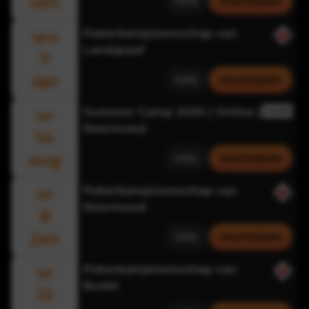
okt
Info
Inschrijven
wo
Pokerkampioenschap van
Landgraaf
7
apr
Info
Inschrijven
vr
Summer Camp 2026 | Online |
ONLINE
Roermond
14
aug
Info
Inschrijven
vr
Pokerkampioenschap van
Roermond
8
jan
Info
Inschrijven
vr
Pokerkampioenschap van
Budel
13