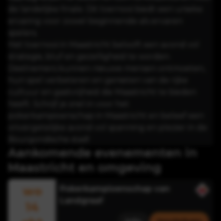
de landelijke finale. Dit toernooi biedt een unieke
ervaring voor zowel beginnende als ervaren
spelers.
Het toernooi in Maastricht belooft een avond vol
strategie, bluf en gezelligheid te worden.
Deelnemers kunnen nieuwe mensen ontmoeten,
hun spel verbeteren en genieten van de rijke
cultuur en gastvrijheid die Maastricht te bieden
heeft. Schrijf je snel in voor het
pokerkampioenschap in Maastricht en beleef een
onvergetelijke avond vol spanning en plezier in de
Bourgondische stad!
Aankomende evenementen in
Maastricht
en omgeving
wo
Pokerkampioenschap van
Landgraaf
14