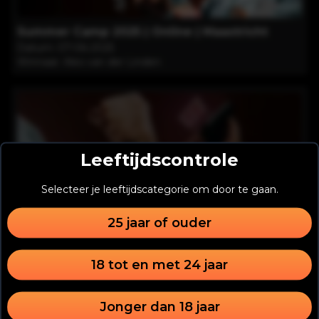
Summer Camp 2025 | Online | Maastricht
Datum:
07-06-2025
Winnaar:
Alex van der Linden
Leeftijdscontrole
Selecteer je leeftijdscategorie om door te gaan.
25 jaar of ouder
Online Pokerkampioenschap van Maastricht
Datum:
17-11-2024
18 tot en met 24 jaar
Winnaar:
Jan van Vlastuin
Jonger dan 18 jaar