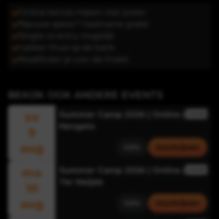
Online kennis maken met poker
Nieuwe speler? Deelname gratis!
Single re-entry mogelijk
Lekker thuis op de bank
Kwalificeer je voor de finale!
BEKIJK OOK ANDERE EVENTS
zo
Summer Camp 2026 | Online |
ONLINE
Hengelo
9
aug
Info
Inschrijven
ma
Summer Camp 2026 | Online |
ONLINE
Ter Heijde
10
aug
Info
Inschrijven