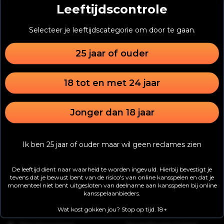
Leeftijdscontrole
Selecteer je leeftijdscategorie om door te gaan.
25 jaar of ouder
18 tot en met 24 jaar
Uitslag
Jonger dan 18 jaar
109
deelnemers
#
Speler
Prijs
Ik ben 25 jaar of ouder maar wil geen reclames zien
1
Yanick Cillessen
Finale ticket
2
Fransisco Javier Tellez
Halve finale ticket
De leeftijd dient naar waarheid te worden ingevuld. Hierbij bevestigt je
3
Jos Willemse
Halve finale ticket
tevens dat je bewust bent van de risico's van online kansspelen en dat je
momenteel niet bent uitgesloten van deelname aan kansspelen bij online
4
Kevin Lensen
Kwartfinale ticket
kansspelaanbieders.
5
Hans Verhoog
Kwartfinale ticket
Wat kost gokken jou? Stop op tijd. 18+