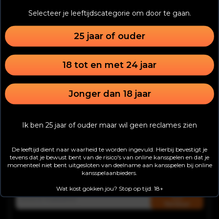
Selecteer je leeftijdscategorie om door te gaan.
25 jaar of ouder
Word beter in poker,
18 tot en met 24 jaar
vandaag nog
Jonger dan 18 jaar
Geef je e-mailadres op en download direct de
Poker 101 gids – helemaal gratis en zonder gedoe!
Ik ben 25 jaar of ouder maar wil geen reclames zien
Wil jij de poker regels
leren kennen?
De leeftijd dient naar waarheid te worden ingevuld. Hierbij bevestigt je
tevens dat je bewust bent van de risico's van online kansspelen en dat je
momenteel niet bent uitgesloten van deelname aan kansspelen bij online
Vul hieronder jouw e-mailadres in en ontvang "Poker 101:
kansspelaanbieders.
Zo simpel is het!" direct in jouw mailbox!
Wat kost gokken jou? Stop op tijd. 18+
Verstuur