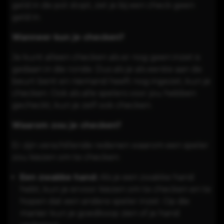
geld in de pot stopt, zet je bij een check geen
geld in.
Wanneer kun je checken?
Je kunt alleen checken als er nog geen inzet is
gedaan in die ronde. Dus als je als eerste aan de
beurt bent en niemand heeft nog ingezet, kun je
checken. Ook als alle spelers voor jou hebben
gecheckt, kun je zelf ook checken.
Waarom zou je checken?
Er zijn verschillende redenen waarom een speler
zou kiezen om te checken:
Een zwakke hand:
Als je een zwakke hand
hebt, kun je ervoor kiezen om te checken en te
hopen dat een andere speler inzet. Op die
manier kun je goedkoop zien of je hand