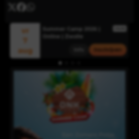
vr
Summer Camp 2026 |
ONLINE
Online | Zwolle
7
aug
n
Info
Inschrijven