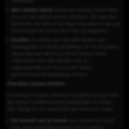
verbetert.
Een sterke hand:
Als je een sterke hand hebt,
kun je ook kiezen om te checken. Dit kan een
tactische zet zijn om je tegenstanders in de war
te brengen of om te zien hoe zij reageren.
Positie:
Je positie aan de tafel speelt een
belangrijke rol bij de beslissing om te checken.
Als je laat aan de beurt bent, heb je meer
informatie over de handen van je
tegenstanders en kun je een beter
geïnformeerde beslissing nemen.
Checken versus betten
Het kiezen tussen checken en betten is een van
de meest fundamentele beslissingen in poker.
Het hangt af van verschillende factoren, zoals:
De kracht van je hand:
Hoe sterker je hand,
hoe meer geneigd je bent om te betten.