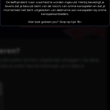
De leeftijd dient naar waarheid te worden ingevuld. Hierbij bevestigt je
tevens dat je bewust bent van de risico's van online kansspelen en dat je
momenteel niet bent uitgesloten van deelname aan kansspelen bij online
kansspelaanbieders.
Wat kost gokken jou? Stop op tijd. 18+
leren?
 alle
poker termen
uitgebreid uitleggen. Op deze
odat je poker kennis helemaal up to date is.