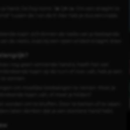
n je hand. De flop komt: J♣ Q♥ 4♦. Om een straight te
md" tussen de J en de 9. Hier heb je dus een inside
brekende kaart zich binnen de reeks van je bestaande
van de reeks, zoals bij een open-ended straight draw.
langrijk?
draw nog geen winnende hand is, heeft het wel
tbrekende kaart op de turn of river valt, heb je een
 te winnen.
ingen om moeilijke beslissingen te nemen. Moet je
tbrekende kaart valt, of moet je folden?
kt worden om te bluffen. Door te betten of te raisen
nders laten denken dat je een sterkere hand hebt.
raw