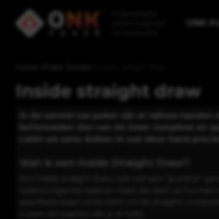
De gezelligste
ONK P
pokercompetitie
van Nederland
Home
>
Poker Termen
>
Inside straight draw
Inside straight draw
Summer Camp 2026 | Online |
In de wereld van poker zijn er talloze handen 
za
Willemstad
beïnvloeden. Een van de meer complexe en spa
8
Laten we eens duiken in wat deze hand precie
aug
Info
Inschri
Wat is een Inside Straight Draw?
Een inside straight draw, ook wel een "gutshot" ge
opeenvolgende kaarten hebt die deel uit kunnen m
specifieke kaart ontbreekt om de straight comple
tussen de kaarten die je al hebt.