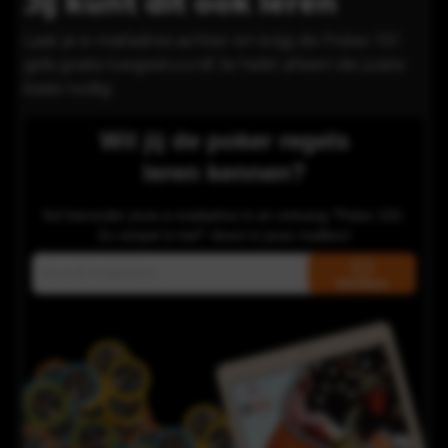
Jij kunt dit ook leren
Laat je e-mailadres achter en krijg de Poker 101
gids gratis toegestuurd! Je hebt alleen de juiste
basis nodig.
Wil jij de poker regels
leren kennen?
Vul hieronder jouw e-mailadres in en ontvang "Poker 101:
Zo simpel is het!" direct in jouw mailbox!
Verstuur