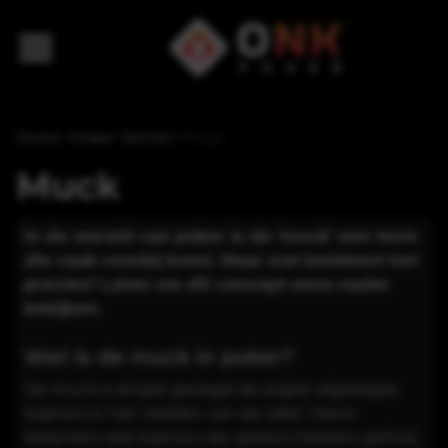
Home
>
Poker Termen
>
Muck
Muck
In de wereld van poker is de 'muck' een term
die vaak voorbij komt. Maar wat betekent het
precies? Laten we dit concept eens nader
bekijken.
Wat is de muck in poker?
De muck is simpel gezegd de stapel afgelegde
kaarten in het midden van de tafel. Hierin
belanden alle kaarten die spelers hebben gefold,