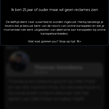
Wil je meer poker
Ik ben 25 jaar of ouder maar wil geen reclames zien
termen leren?
De leeftijd dient naar waarheid te worden ingevuld. Hierbij bevestigt je
Op onze website staat een woordenboek waarin
tevens dat je bewust bent van de risico's van online kansspelen en dat je
wij alle
poker termen
uitgebreid uitleggen. Op
momenteel niet bent uitgesloten van deelname aan kansspelen bij online
kansspelaanbieders.
deze manier leer jij alle poker termen perfect
kennen, zodat je poker kennis helemaal up to
Wat kost gokken jou? Stop op tijd. 18+
date is.
Thomas Smedema
Auteur
Thomas is een bekend gezicht bij ONK Poker
en van alle markten thuis. Als nieuwsschrijver is
hij vooral actief rondom alles wat met het
spelen van ONK Poker te maken heeft.