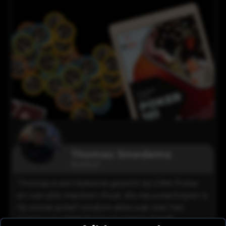
Thomas Smedema
Auteur
Thomas is een bekend gezicht bij ONK Poker
en van alle markten thuis. Als nieuwsschrijver is
hij vooral actief rondom alles wat met het
spelen van ONK Poker te maken heeft.