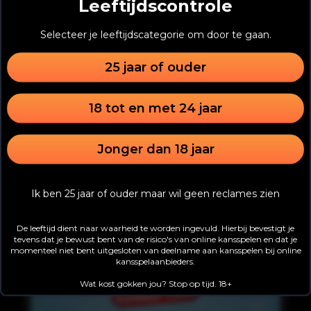
Leeftijdscontrole
Selecteer je leeftijdscategorie om door te gaan.
25 jaar of ouder
za
Summer Camp 2026 |
LINE
ONLINE
18 tot en met 24 jaar
Online | Willemstad
8
aug
n
Info
Inschrijven
Jonger dan 18 jaar
Ik ben 25 jaar of ouder maar wil geen reclames zien
De leeftijd dient naar waarheid te worden ingevuld. Hierbij bevestigt je
tevens dat je bewust bent van de risico's van online kansspelen en dat je
momenteel niet bent uitgesloten van deelname aan kansspelen bij online
kansspelaanbieders.
Wat kost gokken jou? Stop op tijd. 18+