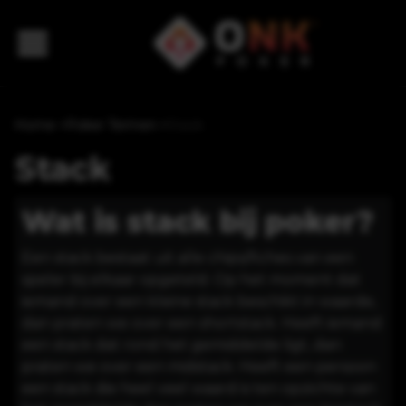
Home
>
Poker Termen
>
Stack
Stack
Wat is stack bij poker?
Een stack bestaat uit alle chips/fiches van een
speler bij elkaar opgeteld. Op het moment dat
iemand over een kleine stack beschikt in waarde,
dan praten we over een shortstack. Heeft iemand
een stack dat rond het gemiddelde ligt, dan
praten we over een midstack. Heeft een persoon
een stack die heel veel waard is ten opzichte van