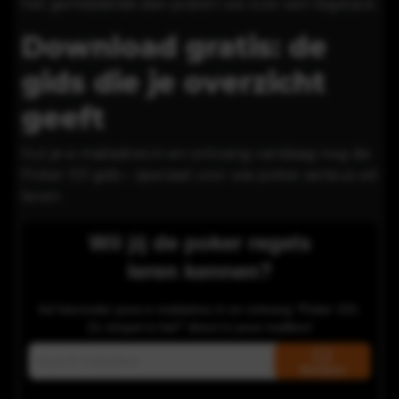
het gemiddelde dan praten we over een bigstack.
Download gratis: de
gids die je overzicht
geeft
Vul je e-mailadres in en ontvang vandaag nog de
Poker 101 gids – speciaal voor wie poker serieus wil
leren.
Wil jij de poker regels
leren kennen?
Vul hieronder jouw e-mailadres in en ontvang "Poker 101:
Zo simpel is het!" direct in jouw mailbox!
Verstuur