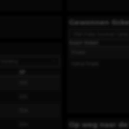
Gewonnen ticke
ONK Poker Summer Camp 
Soort ticket
Finale
 Ranking
Halve finale
XP
325
325
324
Op weg naar de 
324