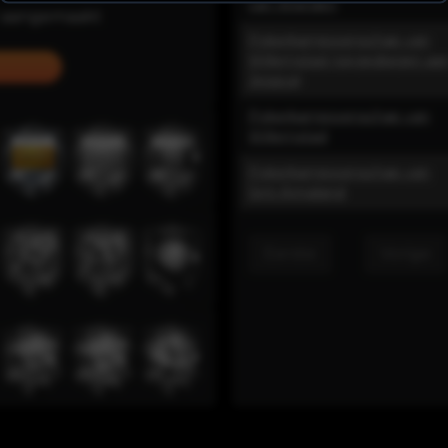
van Wierden
t aangemaakt
Pokerkampioenschap van
Willemstad (opgedragen aa
Jessica)
Pokerkampioenschap van
Willemstad
Pokerkampioenschap van
Sint-Annaland
Eerste
Vorige