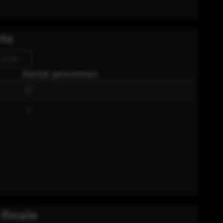
ts
2026
Aantal gewonnen
0
0
finale