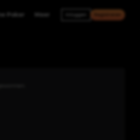
ne Poker
Meer
Inloggen
Registreren
 gewonnen.