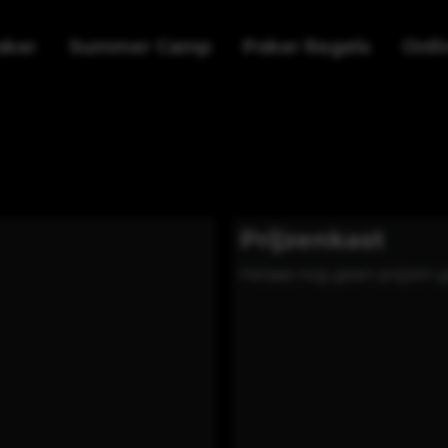
oker
Summer Camp
Poker Regels
Onli
Prijzenkast
Helaas nog geen prijzen