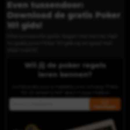
Even tussendoor:
Download de gratis Poker
101 gids!
Elke succesvolle speler begon met kennis. Haal
nu gratis jouw Poker 101 gids op en speel met
meer inzicht!
Wil jij de poker regels
leren kennen?
Vul hieronder jouw e-mailadres in en ontvang "Poker
101: Zo simpel is het!" direct in jouw mailbox!
Verstuur