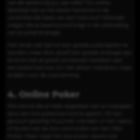
van de spelers bij jou aan tafel? En welke
speelstijl kan je het beste hanteren in de
verschillende fases van een toernooi? Allemaal
vragen die je beantwoord krijgt in de uitbreiding
van je pokerstrategie.
Het vergt wat tijd om een goede pokerspeler te
worden, maar door jezelf een goede strategie aan
te leren kan je goed voorbereid meedoen aan
een
pokertoernooi
. En niet alleen meedoen, maar
strijden voor de overwinning.
4. Online Poker
Alle kennis die je hebt opgedaan kan je toepassen
door een live pokertoernooi te spelen. Dit kan
gewoon gezellig thuis met vrienden, in het casino,
of bij één van de live-voorrondes van het ONK
Poker. Maar naast het live-poker neemt ook