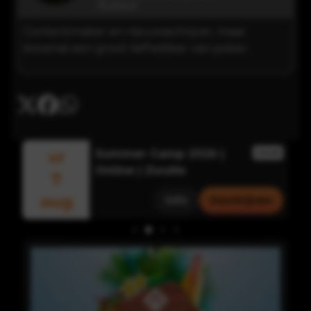
Auteur
Contentmaker en nieuwsschrijver, maar
bovenal een groot liefhebber van poker.
vr
Summer Camp 2026 |
LINE
ONLINE
Online | Zwolle
7
aug
n
Info
Inschrijven