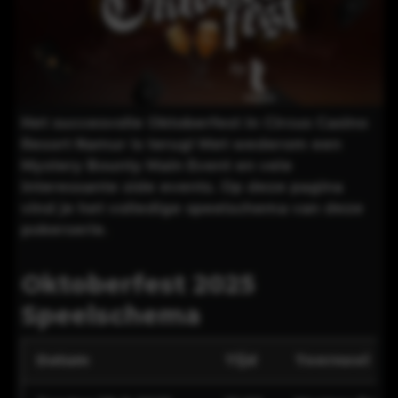
Het succesvolle Oktoberfest in Circus Casino
Resort Namur is terug! Met wederom een
Mystery Bounty Main Event en vele
interessante side events. Op deze pagina
vind je het volledige speelschema van deze
pokerserie.
Oktoberfest 2025
Speelschema
Datum
Tijd
Toernooi