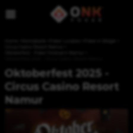
Home
>
Kennisbank
>
Poker Locaties
>
Poker in België
>
Circus Casino Resort Namur
>
Oktoberfest - Poker Festival in Namur
>
Oktoberfest 2025 - Circus Casino Resort Namur
Oktoberfest 2025 -
Circus Casino Resort
Namur