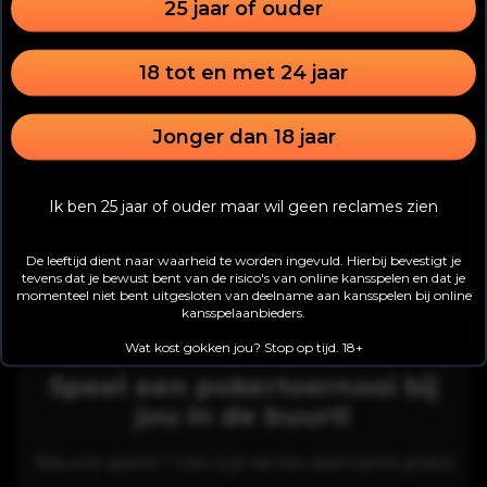
25 jaar of ouder
Planning halve finales
Halve finale
Plaats
18 tot en met 24 jaar
Halve finale Middenoost-Nederland
Uddel
Jonger dan 18 jaar
Halve finale Zuidwest-Nederland
Willemst
Ik ben 25 jaar of ouder maar wil geen reclames zien
Halve finale Noord-Nederland
Heerenv
De leeftijd dient naar waarheid te worden ingevuld. Hierbij bevestigt je
Halve finale Zuidoost-Nederland
Budel
tevens dat je bewust bent van de risico's van online kansspelen en dat je
momenteel niet bent uitgesloten van deelname aan kansspelen bij online
kansspelaanbieders.
Halve finale Middenwest-Nederland
Mijdrech
Wat kost gokken jou? Stop op tijd. 18+
Speel een pokertoernooi bij
jou in de buurt!
Nieuwe speler? Dan is je eerste deelname gratis!