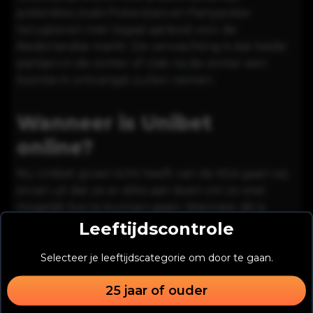
pokersites zoals
Pokerstars
en
Partypoker
terugkeren met legaal aanbod voor de
Nederlandse markt. De verwachting is dat beide
partijen in de zomer of vlak na de zomer een
licentie in ontvangst zullen nemen.
Wanneer is Unibet
online?
Nu Unibet groen licht heeft van de KSA gaan wij
ervan uit dat ze er alles aan doen om zo snel
mogelijk live te kunnen gaan. Wanneer dit is
kunnen we nog niet met zekerheid zeggen, maar
Leeftijdscontrole
Kindred laat weten dat ze de wens hebben
Selecteer je leeftijdscategorie om door te gaan.
binnen enkele dagen online te gaan.
25 jaar of ouder