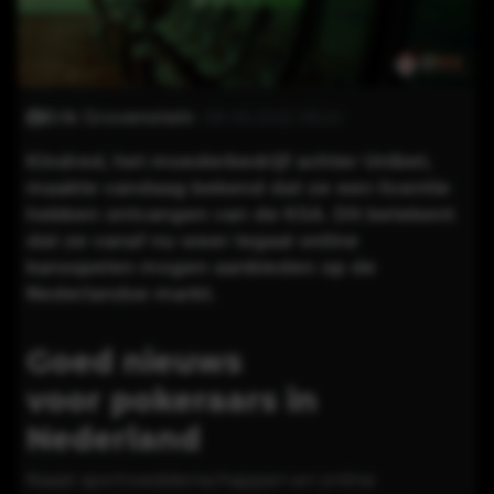
Erik Grovenstein
08-06-2022 08:24
Kindred, het moederbedrijf achter Unibet,
maakte vandaag bekend dat ze een licentie
hebben ontvangen van de KSA. Dit betekent
dat ze vanaf nu weer legaal online
kansspelen mogen aanbieden op de
Nederlandse markt.
Goed nieuws
voor pokeraars in
Nederland
Naast
sportweddenschappen
en online