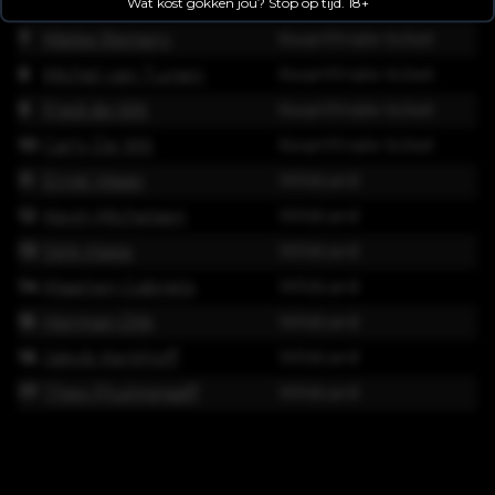
6
Edwin Roovers
Kwartfinale ticket
Wat kost gokken jou? Stop op tijd. 18+
7
Mieke Remery
Kwartfinale ticket
8
Michel van Tunen
Kwartfinale ticket
9
Fred de Wit
Kwartfinale ticket
10
Carly De Wit
Kwartfinale ticket
11
Ernst Visser
Wildcard
12
Kevin Michelsen
Wildcard
13
Sjirk Haga
Wildcard
14
Maarten Gabriels
Wildcard
15
Herman Dijk
Wildcard
16
Jakob Kerkhoff
Wildcard
17
Theo Pluimgraaff
Wildcard