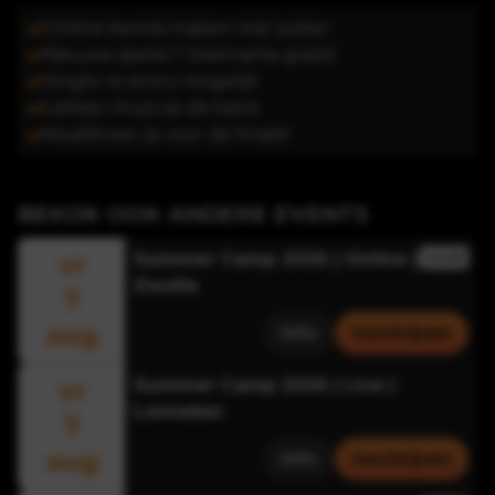
Online kennis maken met poker
Nieuwe speler? Deelname gratis!
Single re-entry mogelijk
Lekker thuis op de bank
Kwalificeer je voor de finale!
BEKIJK OOK ANDERE EVENTS
vr
Summer Camp 2026 | Online |
ONLINE
Zwolle
7
aug
Info
Inschrijven
vr
Summer Camp 2026 | Live |
Lonneker
7
aug
Info
Inschrijven