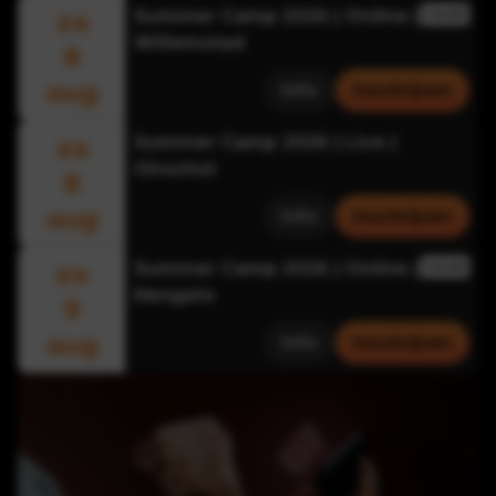
za
Summer Camp 2026 | Online |
ONLINE
Willemstad
8
aug
Info
Inschrijven
za
Summer Camp 2026 | Live |
Oirschot
8
aug
Info
Inschrijven
zo
Summer Camp 2026 | Online |
ONLINE
Hengelo
9
aug
Info
Inschrijven