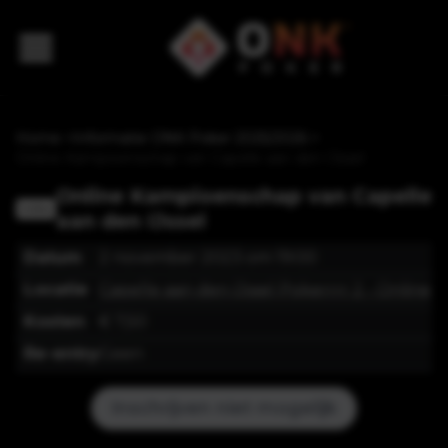
Home
>
Informatie ONK Poker 2025/2026
>
Online Kampioenschap van Capelle aan den IJssel
Online Kampioenschap van Capelle
Online
aan den IJssel
Datum
2 november 2023 om 19:00
Locatie
Capelle aan den IJssel Pokerrrr 2
- Online
Kosten
€
7,50
Re-entry
Geen
Inschrijven niet mogelijk