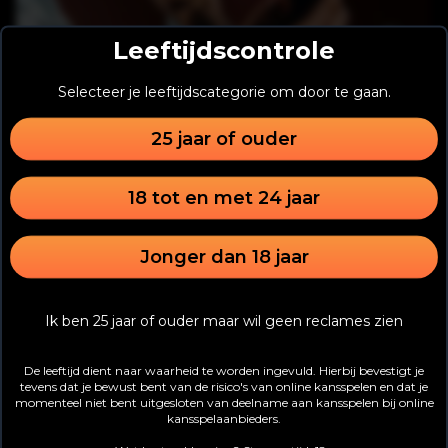
Leeftijdscontrole
Selecteer je leeftijdscategorie om door te gaan.
25 jaar of ouder
Uitslag
18 tot en met 24 jaar
133
deelnemers
Jonger dan 18 jaar
#
Speler
Prijs
1
Mike Overdijk
Finale ticket
Ik ben 25 jaar of ouder maar wil geen reclames zien
2
Marc de Bruin
Halve finale ticket
3
Petar Damnjanovic
Halve finale ticket
De leeftijd dient naar waarheid te worden ingevuld. Hierbij bevestigt je
4
Sander de Brabander
Kwartfinale ticket
tevens dat je bewust bent van de risico's van online kansspelen en dat je
momenteel niet bent uitgesloten van deelname aan kansspelen bij online
5
Maxim van der Burgt
Kwartfinale ticket
kansspelaanbieders.