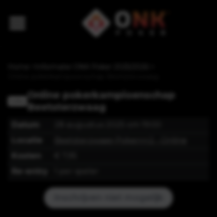
Home
>
Informatie ONK Poker 2025/2026
>
Online pokerkampioenschap Beetsterzwaag
Online pokerkampioenschap
Online
Beetsterzwaag
Datum
28 augustus 2025 om 19:00
Locatie
Beetsterzwaag Pokerrrr2
- Online
Kosten
€
7,95
Re-entry
1
per speler
Inschrijven niet mogelijk