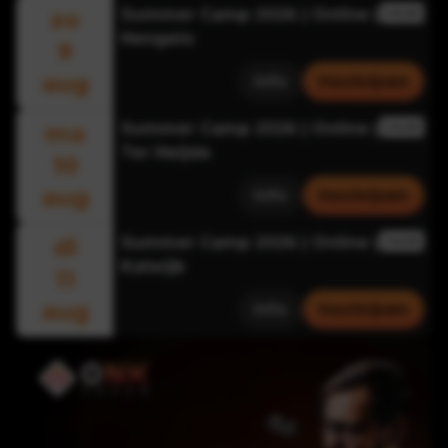
zo
Summer Camp 2026 | Online |
ONLINE
Hengelo
9
aug
Info
Inschrijven
ma
Summer Camp 2026 | Online |
ONLINE
Ter Heijde
10
aug
Info
Inschrijven
di
Summer Camp 2026 | Online |
ONLINE
Katwijk
11
aug
Info
Inschrijven