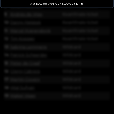
Wat kost gokken jou? Stop op tijd. 18+
8
Johan Huisman
Kwartfinale ticket
9
Andries de Vries
Kwartfinale ticket
10
Danny Heijstek
Kwartfinale ticket
11
Marcel Kranendonk
Kwartfinale ticket
12
Tim Koppier
Kwartfinale ticket
13
Sabrina Lemmens
Wildcard
14
Patrick Scheerder
Wildcard
15
Peter de Graaf
Wildcard
16
Glenn Cabrera
Wildcard
17
Martijn Govers
Wildcard
18
Hilal Sufyan
Wildcard
19
Maikel Visser
Wildcard