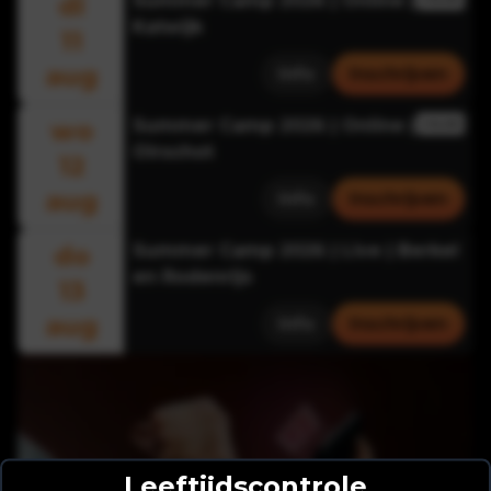
di
Summer Camp 2026 | Online |
Katwijk
11
aug
Info
Inschrijven
wo
Summer Camp 2026 | Online |
ONLINE
Oirschot
12
aug
Info
Inschrijven
do
Summer Camp 2026 | Live | Berkel
en Rodenrijs
13
aug
Info
Inschrijven
Leeftijdscontrole