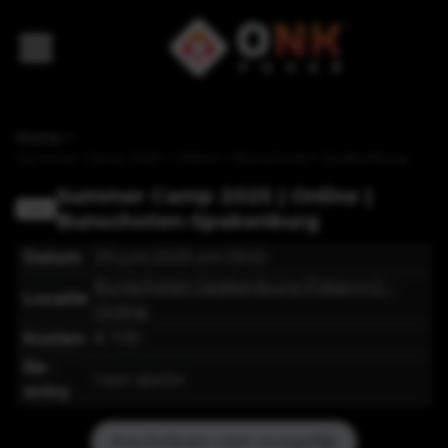
Home
>
Summer Camp 2025 | Online | Bunschoten-Spakenburg
Summer Camp 2025 | Online |
Online
Bunschoten-Spakenburg
Datum
29 juni 2025 om 19:00
Bunschoten Spakenburg Pokerrrr2
-
Locatie
Online
Kosten
€
7,95
Re-
1
per speler
entry
Inschrijven niet mogelijk