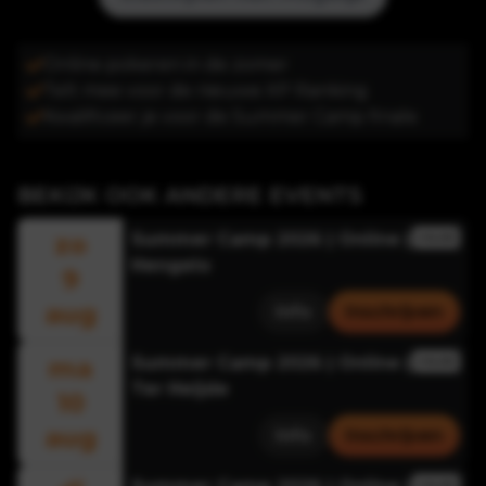
Online pokeren in de zomer
Telt mee voor de nieuwe XP Ranking
Kwalificeer je voor de Summer Camp finale
BEKIJK OOK ANDERE EVENTS
zo
Summer Camp 2026 | Online |
ONLINE
Hengelo
9
aug
Info
Inschrijven
ma
Summer Camp 2026 | Online |
ONLINE
Ter Heijde
10
aug
Info
Inschrijven
ONLINE