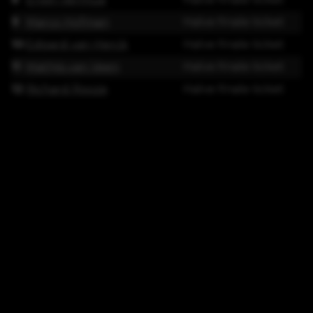
9
Marco Hofman
Halve finale ticket
10
Edgard van Herck
Halve finale ticket
11
Mathijs van Veen
Halve finale ticket
12
Richard Rooze
Halve finale ticket