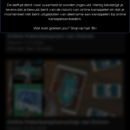
De leeftijd dient naar waarheid te worden ingevuld. Hierbij bevestigt je
tevens dat je bewust bent van de risico's van online kansspelen en dat je
momenteel niet bent uitgesloten van deelname aan kansspelen bij online
kansspelaanbieders.
Wat kost gokken jou? Stop op tijd. 18+
Online Pokerkampioen van Duiven
Datum:
11-11-2022
Winnaar:
Bart Zanders
Online Pokerkampioenschap van Duiven
Datum:
27-02-2022