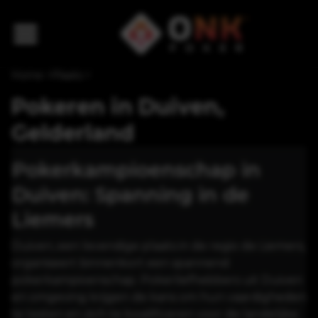
Home
>
Plaats
>
Pokeren in Duiven,
Gelderland
Pokerkampioenschap in
Duiven: Spanning in de
Liemers
Duiven, een levendige plaats in de regio de Liemers,
organiseert binnenkort een spannend
pokerkampioenschap. Pokerliefhebbers uit Duiven
en omgeving krijgen de kans om hun vaardigheden
te testen en zich te kwalificeren voor de landelijke