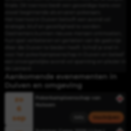
finale. Dit toernooi biedt een geweldige kans voor
zowel beginnende als ervaren pokeraars.
Het toernooi in Duiven belooft een avond vol
strategie, bluf en gezelligheid te worden.
Deelnemers kunnen nieuwe mensen ontmoeten,
hun spel verbeteren en genieten van de gastvrije
sfeer die Duiven te bieden heeft. Schrijf je snel in
voor het pokerkampioenschap in Duiven en beleef
een onvergetelijke avond vol spanning en plezier in
de Liemers!
Aankomende evenementen in
Duiven
en omgeving
zo
Pokerkampioenschap van
Huissen
6
sep
Info
Inschrijven