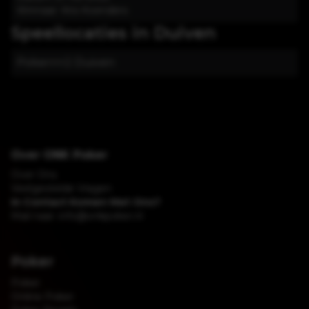
Winnaar:
Kris Koenders
Speellocaties in
Duiven
Pokerrrr2 Duiven
Over ONK Poker
Over Ons
Veelgestelde Vragen
In Contact Komen Met Ons?
Mail naar: info@onkpoker.nl
Poker
Poker
Online Poker