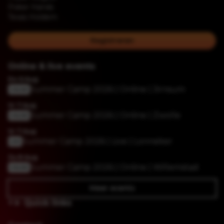
Poker Hands
Texas Holdem
Registreren
Online & live events
Do
6
Aug
Summer Camp 2026 | Online | Jirnsum
ONLINE
Vr
7
Aug
Summer Camp 2026 | Online | Zwolle
ONLINE
Vr
7
Aug
Summer Camp 2026 | Live | Lonneker
LIVE
Za
8
Aug
Summer Camp 2026 | Online | Willemstad
ONLINE
Meer events
Quick links