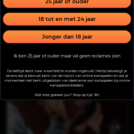
25 jaar of ouder
18 tot en met 24 jaar
Jonger dan 18 jaar
Ik ben 25 jaar of ouder maar wil geen reclames zien
Online Pokerkampioenschap van
Nieuwleusen
De leeftijd dient naar waarheid te worden ingevuld. Hierbij bevestigt je
Datum:
08-10-2024
tevens dat je bewust bent van de risico's van online kansspelen en dat je
Winnaar:
Michael van Gaal
momenteel niet bent uitgesloten van deelname aan kansspelen bij online
kansspelaanbieders.
Wat kost gokken jou? Stop op tijd. 18+