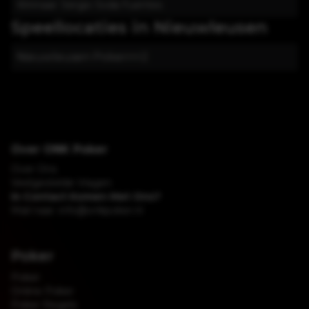
Winnaar:
Sergio Soda Fuentes
Speellocaties in
Nieuwleusen
Nieuwleusen Pokerrrr2
Over ONK Poker
Over Ons
Veelgestelde Vragen
In Contact Komen Met Ons?
Mail naar: info@onkpoker.nl
Poker
Poker
Online Poker
Poker Regels