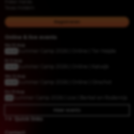
Poker Hands
Texas Holdem
Registreren
Online & live events
Ma
10
Aug
Summer Camp 2026 | Online | Ter Heijde
ONLINE
Di
11
Aug
Summer Camp 2026 | Online | Katwijk
ONLINE
Wo
12
Aug
Summer Camp 2026 | Online | Oirschot
ONLINE
Do
13
Aug
Summer Camp 2026 | Live | Berkel en Rodenrijs
LIVE
Meer events
Quick links
Contact