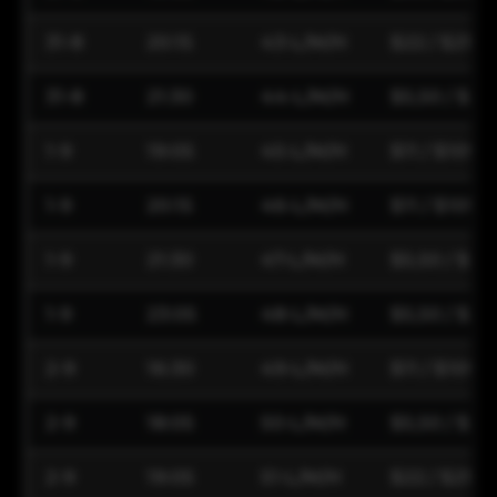
31-8
20:15
43-L/M/H
$22 / $215 /
31-8
21:30
44-L/M/H
$5,50 / $55
1-9
19:05
45-L/M/H
$11 / $109 /
1-9
20:15
46-L/M/H
$11 / $109 /
1-9
21:30
47-L/M/H
$5,50 / $55
1-9
23:05
48-L/M/H
$5,50 / $55
2-9
16:30
49-L/M/H
$11 / $109 /
2-9
18:05
50-L/M/H
$5,50 / $55
2-9
19:05
51-L/M/H
$22 / $215 /