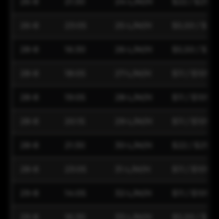
26-8
21:30
24-L/M/H
$22 / $215 /
26-8
23:05
25-L/M/H
$5,50 / $55
28-8
16:30
26-L/M/H
$5,50 / $55
28-8
18:05
27-L/M/H
$11 / $109 /
28-8
19:05
28-L/M/H
$11 / $109 /
28-8
20:15
29-L/M/H
$11 / $109 /
28-8
21:30
30-L/M/H
$22 / $215 /
28-8
23:05
31-L/M/H
$11 / $109 /
29-8
14:05
32-L/M/H
$11 / $109 /
29-8
16:30
33-L/M/H
$5,50 / $55