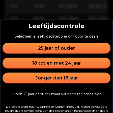
5-9
14:05
61-L/M/H
$5,50 / $55
5-9
16:30
62-L/M/H
$22 / $215 /
Leeftijdscontrole
5-9
19:05
64-L/M/H
$109 / $1k /
Selecteer je leeftijdscategorie om door te gaan.
5-9
20:15
65-L/M/H
55 / $530 / 
25 jaar of ouder
5-9
21:30
66-L/M/H
$22 / $215 /
18 tot en met 24 jaar
5-9
23:05
67-L/M/H
$11 / $109 /
Jonger dan 18 jaar
6-9
19:05
68-L/M/H
$11 / $109 /
6-9
20:15
69-L/M/H
$5,50 / $55
Ik ben 25 jaar of ouder maar wil geen reclames zien
6-9
21:30
70-L/M/H
$5,50 / $55
De leeftijd dient naar waarheid te worden ingevuld. Hierbij bevestigt je
tevens dat je bewust bent van de risico's van online kansspelen en dat je