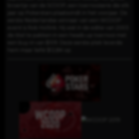
broertje van de SCOOP, een toernooiserie die elk
jaar op Pokerstars plaatsvindt in het voorjaar. De
eerste Nederlandse winnaar van een WCOOP
event is
Rob Hollink
. Hij wist in de editie van 2003
de titel te pakken in een heads up toernooi met
een buy-in van $109. Deze eerste plek leverde
hem maar liefst $12,8K op.