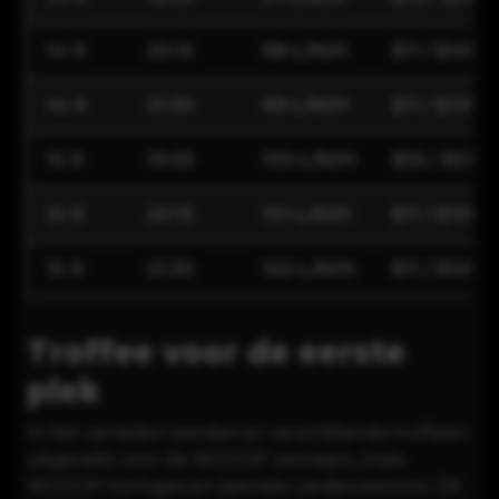
14-9
20:15
98-L/M/H
$11 / $109 /
14-9
21:30
99-L/M/H
$11 / $109 /
15-9
19:05
100-L/M/H
$55 / $530 
15-9
20:15
101-L/M/H
$11 / $109 /
15-9
21:30
102-L/M/H
$11 / $109 /
Troffee voor de eerste
plek
In het verleden werden er verschillende troffeën
uitgereikt voor de WCOOP winnaars, zoals
WCOOP horloges en speciale cardprotectors. Dit