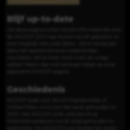
Blijf up-to-date
Op deze pagina zullen wij alle informatie die over
de WCOOP 2021 naar buiten wordt gebracht zo
snel mogelijk met jullie delen. Denk hierbij aan
data, het speelschema en nederlandse
resultaten. Wil je meer lezen over de vorige
edities? Neem dan ook eens een kijkje op onze
algemene
WCOOP
pagina.
Geschiedenis
WCOOP staat voor World Championship of
Online Poker, en is voor het eerst gehouden in
2002. Het WCOOP vindt uitsluitend op
Pokerstars plaats en wordt altijd gehouden in
september. De WCOOP is een beetje het grote