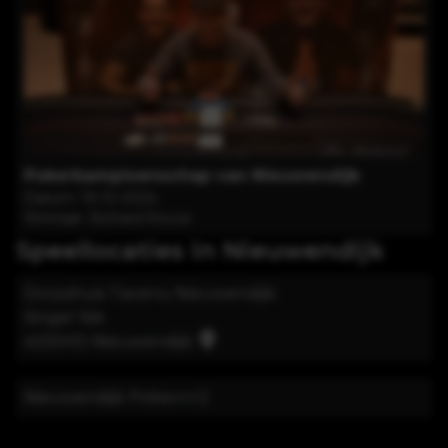
Pokerkampioenschap van Nieuwendijk
Datum:
19-10-2024
Winnaar:
Richard Rooze
Speellocaties in
Nieuwendijk
Dorpshuis Tavenu Nieuwendijk
Singel
16A
4255HD
Nieuwendijk
Nieuwendijk Pokerrrr2