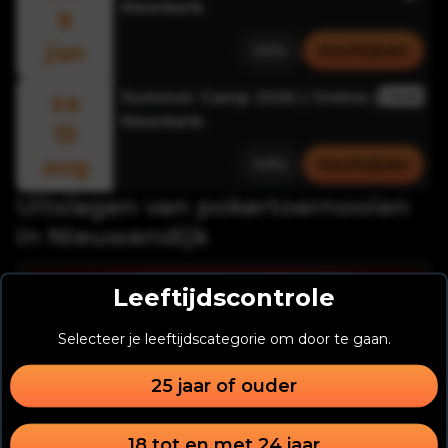
Meerkerk
9
jan
Info
Inschrijven
za
Summer Camp 2026 | Online |
ONLINE
Meerkerk
15
aug
Info
Inschrijven
Uitslagen van pokertoernooien
in
Nieuwendijk
Leeftijdscontrole
Selecteer je leeftijdscategorie om door te gaan.
25 jaar of ouder
18 tot en met 24 jaar