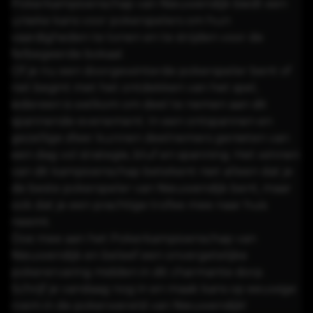
Pokerkampioenschap van Nieuwendijk biedt een
unieke kans voor pokerspelers om hun
vaardigheden te tonen en te strijden voor de
felbegeerde bokaal.
Of je nu een doorgewinterde pokerspeler bent of
net begint met het ontdekken van het spel,
iedereen is welkom om deel te nemen aan dit
spannende evenement. In een ontspannen en
gezellige sfeer kunnen deelnemers genieten van
een dag vol strategie, bluf en spanning. Het winnen
van dit kampioenschap betekent niet alleen dat je
de beste pokerspeler van Nieuwendijk bent, maar
ook dat je een prachtige trofee mee naar huis
neemt.
Doe mee aan het Pokerkampioenschap van
Nieuwendijk en beleef een onvergetelijke
pokerervaring midden in dit charmante dorp.
Schrijf je vandaag nog in en maak kans op eeuwige
roem in de pokerwereld van Nieuwendijk!