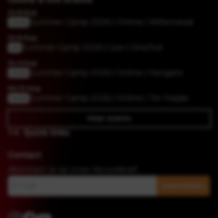
Za
8
Aug
Summer Camp 2026 | Online | Willemstad
ONLINE
Za
8
Aug
Summer Camp 2026 | Live | Oirschot
LIVE
Zo
9
Aug
Summer Camp 2026 | Online | Hengelo
ONLINE
Ma
10
Aug
Summer Camp 2026 | Online | Ter Heijde
ONLINE
Meer events
Quick links
Contact
Abonneer je op onze nieuwsbrief
Aanmelden