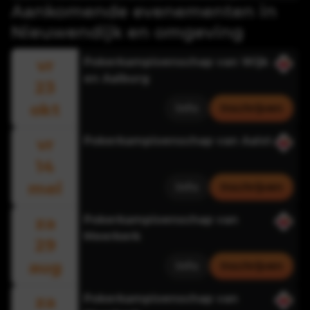
Aankomende evenementen in
Nieuwendijk
en omgeving
vr
Pokerkampioenschap van Wijk
en Aalburg
23
okt
Info
Inschrijven
vr
Pokerkampioenschap van Aalst
14
mei
Info
Inschrijven
za
Pokerkampioenschap van
Meerkerk
29
aug
Info
Inschrijven
za
Pokerkampioenschap van