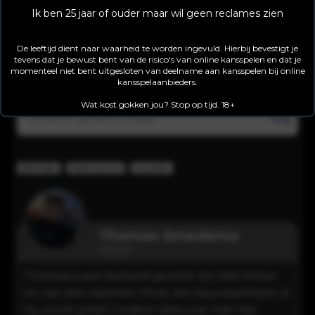
Speel een pokertoernooi bij
Ik ben 25 jaar of ouder maar wil geen reclames zien
jou in de buurt!
De leeftijd dient naar waarheid te worden ingevuld. Hierbij bevestigt je
Nieuwe speler? Dan is je eerste deelname gratis!
tevens dat je bewust bent van de risico's van online kansspelen en dat je
momenteel niet bent uitgesloten van deelname aan kansspelen bij online
kansspelaanbieders.
Wat kost gokken jou? Stop op tijd. 18+
ONK Poker
Pokertoernooi
Live poker
Thomas Smedema
Auteur
Thomas is een bekend gezicht bij ONK Poker
en van alle markten thuis. Als nieuwsschrijver is
hij vooral actief rondom alles wat met het